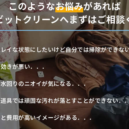
このような
お悩み
があれば
ビットクリーンへまずはご相談
キレイな状態にしたいけど自分では掃除ができな
の効きが悪い．．．
や水回りのニオイが気になる．．．
浄道具では頑固な汚れが落とすことができない．
むと費用が高いイメージがある．．．