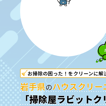
TOP
サ
お掃除の困った！をクリーンに解
岩手県
ハウスクリー
の
「掃除屋ラビットク