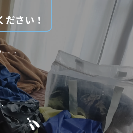
ください！
い．．．
．．