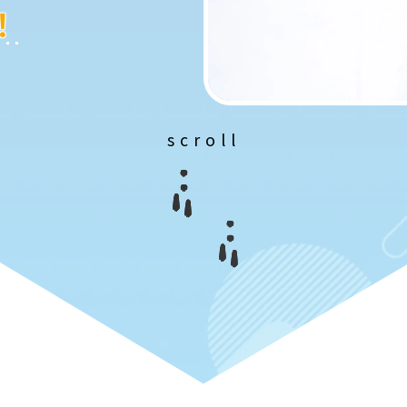
！
scroll