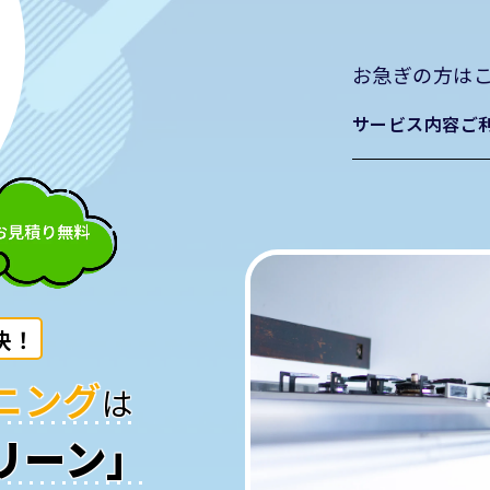
ービス内容
ご利用の流れ
よくあるご質問
会社概要
お問
お急ぎの方は
サービス内容
ご
決！
ニング
は
リーン」